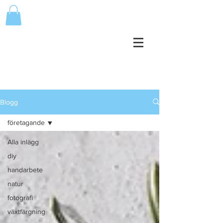
Blogg
företagande
Alla inlägg
diy
handarbete
natur
fotografi
växtfärgning