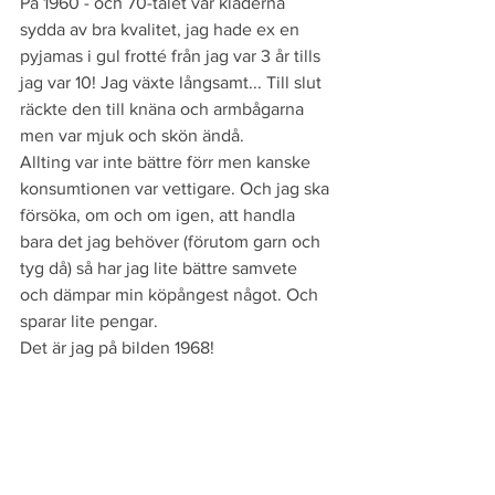
På 1960 - och 70-talet var kläderna 
sydda av bra kvalitet, jag hade ex en 
pyjamas i gul frotté från jag var 3 år tills 
jag var 10! Jag växte långsamt... Till slut 
räckte den till knäna och armbågarna 
men var mjuk och skön ändå. 
Allting var inte bättre förr men kanske 
konsumtionen var vettigare. Och jag ska 
försöka, om och om igen, att handla 
bara det jag behöver (förutom garn och 
tyg då) så har jag lite bättre samvete 
och dämpar min köpångest något. Och 
sparar lite pengar.
Det är jag på bilden 1968!