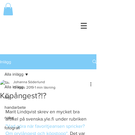
Inlägg
Alla inlägg
Johanna Söderlund
Alla inlägg
13 mars 2019
1 min läsning
Köpångest?!?
diy
handarbete
Marit Lindqvist skrev en mycket bra 
natur
artikel på svenska.yle.fi under rubriken 
"Vad göra när favoritjeansen spricker? 
fotografi
Om prylångest och köpstopp".
 Det var 