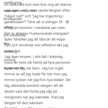
växtfärgning
en tänkvärd text som fick mig att stanna 
upp igen, mitt i min värsta längtan efter 
medveten konsumtion
"något nytt" och "jag har ingenting i 
företagande
garderoben"! Tänk att vi slänger 
13 - 18 
utflykt
kilogram
 textilier i medeltal per man. 
Det är alldeles fruktansvärda mängder! 
Din community
Själv 
försöker
 jag att låta bli att köpa 
Mat
nytt och använda mer effektivt det jag 
redan har.
stickning
Jag äger ensam, i alla fall i klädväg, 
virkning
mera än hela vår familj på fyra personer 
temperaturfilt
ägde när jag var barn. Jag har inget 
minne av att jag hade för lite men jag 
minns lyckan när jag fick nya kläder. De 
låg utbredda bredvid sängen att de 
skulle vara det första jag såg på 
morgonen när jag vaknade. Vad jag 
längtar till den känslan!