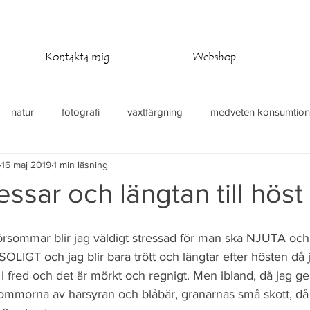
Kontakta mig
Webshop
natur
fotografi
växtfärgning
medveten konsumtion
16 maj 2019
1 min läsning
at
stickning
virkning
temperaturfilt
essar och längtan till höst
 försommar blir jag väldigt stressad för man ska NJUTA oc
OLIGT och jag blir bara trött och längtar efter hösten då j
i fred och det är mörkt och regnigt. Men ibland, då jag ger
lommorna av harsyran och blåbär, granarnas små skott, då 