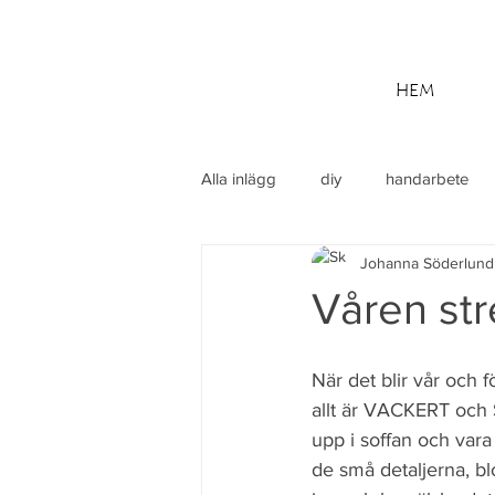
HEM
Alla inlägg
diy
handarbete
Johanna Söderlund
utflykt
Din community
M
Våren str
När det blir vår och
allt är VACKERT och S
upp i soffan och vara 
de små detaljerna, b