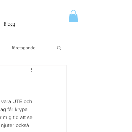
Blogg
företagande
h vara UTE och 
ag får krypa 
 mig tid att se 
njuter också 