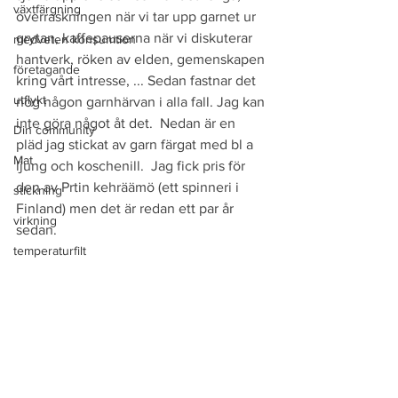
växtfärgning
överraskningen när vi tar upp garnet ur 
grytan, kaffepauserna när vi diskuterar 
medveten konsumtion
hantverk, röken av elden, gemenskapen 
företagande
kring vårt intresse, ... Sedan fastnar det 
utflykt
nog någon garnhärvan i alla fall. Jag kan 
inte göra något åt det.  Nedan är en 
Din community
pläd jag stickat av garn färgat med bl a 
Mat
ljung och koschenill.  Jag fick pris för 
den av Prtin kehräämö (ett spinneri i 
stickning
Finland) men det är redan ett par år 
virkning
sedan.
temperaturfilt