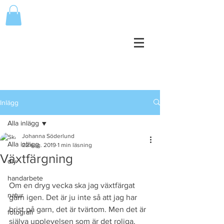
Inlägg
Alla inlägg
Johanna Söderlund
Alla inlägg
22 aug. 2019
1 min läsning
Växtfärgning
diy
handarbete
Om en dryg vecka ska jag växtfärgat 
natur
garn igen. Det är ju inte så att jag har 
brist på garn, det är tvärtom. Men det är 
fotografi
själva upplevelsen som är det roliga, 