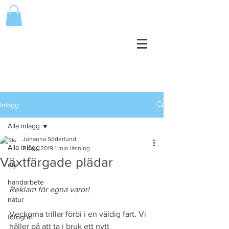
Inlägg
Alla inlägg
Johanna Söderlund
Alla inlägg
7 nov. 2019
1 min läsning
Växtfärgade plädar
diy
handarbete
Reklam för egna varor!
natur
Veckorna trillar förbi i en väldig fart. Vi 
fotografi
håller på att ta i bruk ett nytt 