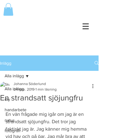
Inlägg
Alla inlägg
Johanna Söderlund
Alla inlägg
24 nov. 2019
1 min läsning
En strandsatt sjöjungfru
diy
handarbete
En vän frågade mig igår om jag är en 
natur
strandsatt sjöjungfru. Det tror jag 
faktiskt jag är. Jag känner mig hemma 
fotografi
vid hav och på öar. Jag mår bra av att 