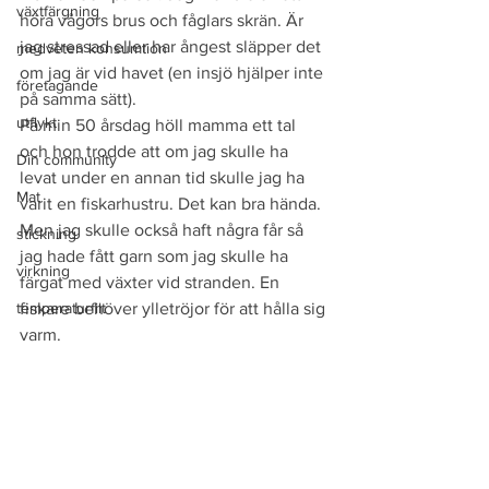
växtfärgning
höra vågors brus och fåglars skrän. Är 
jag stressad eller har ångest släpper det 
medveten konsumtion
om jag är vid havet (en insjö hjälper inte 
företagande
på samma sätt).
utflykt
På min 50 årsdag höll mamma ett tal 
och hon trodde att om jag skulle ha 
Din community
levat under en annan tid skulle jag ha 
Mat
varit en fiskarhustru. Det kan bra hända. 
Men jag skulle också haft några får så 
stickning
jag hade fått garn som jag skulle ha 
virkning
färgat med växter vid stranden. En 
temperaturfilt
fiskare behöver ylletröjor för att hålla sig 
varm.