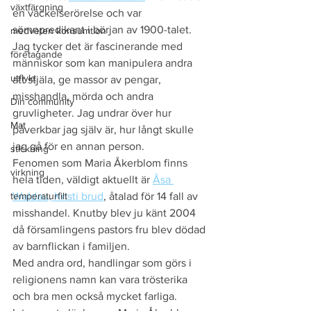
växtfärgning
en väckelserörelse och var 
sömnpredikant i början av 1900-talet. 
medveten konsumtion
Jag tycker det är fascinerande med 
företagande
människor som kan manipulera andra 
utflykt
att stjäla, ge massor av pengar, 
misshandla, mörda och andra 
Din community
gruvligheter. Jag undrar över hur 
Mat
påverkbar jag själv är, hur långt skulle 
jag gå för en annan person. 
stickning
Fenomen som Maria Åkerblom finns 
virkning
hela tiden, väldigt aktuellt är 
Åsa 
temperaturfilt
Waldau, Kristi brud
, åtalad för 14 fall av 
misshandel. Knutby blev ju känt 2004 
då församlingens pastors fru blev dödad 
av barnflickan i familjen. 
Med andra ord, handlingar som görs i 
religionens namn kan vara trösterika 
och bra men också mycket farliga. 