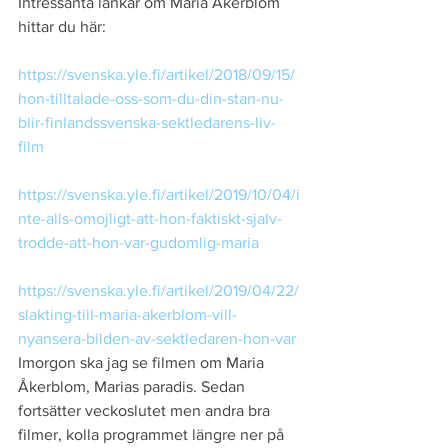
Intressanta länkar om Maria Åkerblom 
hittar du här:
https://svenska.yle.fi/artikel/2018/09/15/
hon-tilltalade-oss-som-du-din-stan-nu-
blir-finlandssvenska-sektledarens-liv-
film
https://svenska.yle.fi/artikel/2019/10/04/i
nte-alls-omojligt-att-hon-faktiskt-sjalv-
trodde-att-hon-var-gudomlig-maria
https://svenska.yle.fi/artikel/2019/04/22/
slakting-till-maria-akerblom-vill-
nyansera-bilden-av-sektledaren-hon-var
Imorgon ska jag se filmen om Maria 
Åkerblom, Marias paradis. Sedan 
fortsätter veckoslutet men andra bra 
filmer, kolla programmet längre ner på 