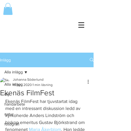
Inlägg
Alla inlägg
Johanna Söderlund
Alla inlägg
16 jan. 2020
1 min läsning
Ekenäs FilmFest
diy
Ekenäs FilmFest har tjuvstartat idag 
handarbete
med en intressant diskussion ledd av 
natur
kyrkoherde Anders Lindström och 
biskop emeritus Gustav Björkstrand om 
fotografi
fenomenet 
Maria Åkerblom
. Hon ledde 