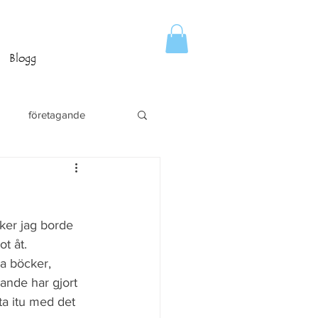
Blogg
företagande
aker jag borde 
t åt. 
sa böcker, 
kande har gjort 
ta itu med det 