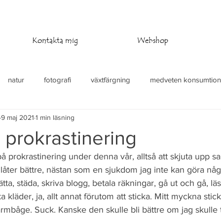
Kontakta mig
Webshop
natur
fotografi
växtfärgning
medveten konsumtion
9 maj 2021
1 min läsning
at
stickning
virkning
temperaturfilt
 prokrastinering
på prokrastinering under denna vår, alltså att skjuta upp s
 låter bättre, nästan som en sjukdom jag inte kan göra någo
ätta, städa, skriva blogg, betala räkningar, gå ut och gå, lä
 kläder, ja, allt annat förutom att sticka. Mitt myckna stic
isarmbåge. Suck. Kanske den skulle bli bättre om jag skulle 