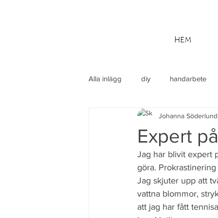
HEM
Alla inlägg
diy
handarbete
Johanna Söderlund
utflykt
Din community
M
Expert på
Jag har blivit expert 
göra. Prokrastinering
Jag skjuter upp att tv
vattna blommor, stryka
att jag har fått tenn