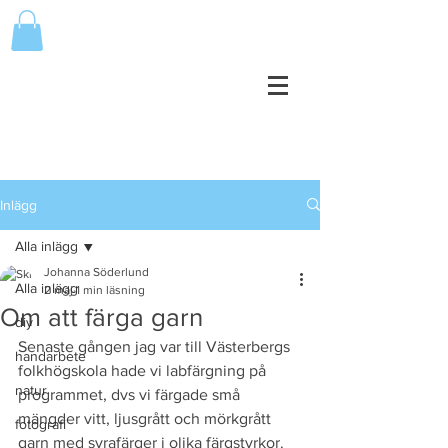
Inlägg
Alla inlägg
Johanna Söderlund
Alla inlägg
2 maj
1 min läsning
Om att färga garn
diy
Senaste gången jag var till Västerbergs 
handarbete
folkhögskola hade vi labfärgning på 
natur
programmet, dvs vi färgade små 
mängder vitt, ljusgrått och mörkgrått 
fotografi
garn med syrafärger i olika färgstyrkor. 