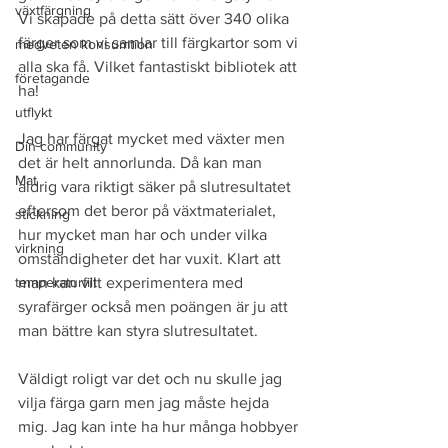
växtfärgning
Vi skapade på detta sätt över 340 olika 
färger som vi samlar till färgkartor som vi 
medveten konsumtion
alla ska få. Vilket fantastiskt bibliotek att 
företagande
ha!
utflykt
Jag har färgat mycket med växter men 
Din community
det är helt annorlunda. Då kan man 
Mat
aldrig vara riktigt säker på slutresultatet 
eftersom det beror på växtmaterialet, 
stickning
hur mycket man har och under vilka 
virkning
omständigheter det har vuxit. Klart att 
temperaturfilt
man kan vilt experimentera med 
syrafärger också men poängen är ju att 
man bättre kan styra slutresultatet. 
Väldigt roligt var det och nu skulle jag 
vilja färga garn men jag måste hejda 
mig. Jag kan inte ha hur många hobbyer 