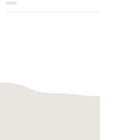
Det var ju Hantverksdagen igår som Åbo-
Marthorna...