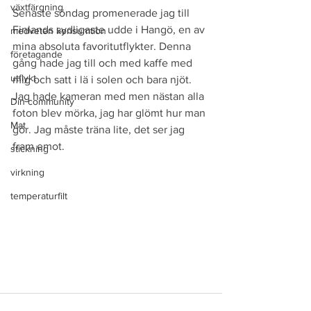
växtfärgning
Senaste söndag promenerade jag till 
Finlands sydligaste udde i Hangö, en av 
medveten konsumtion
mina absoluta favoritutflykter. Denna 
företagande
gång hade jag till och med kaffe med 
utflykt
mig och satt i lä i solen och bara njöt. 
Jag hade kameran med men nästan alla 
Din community
foton blev mörka, jag har glömt hur man 
Mat
gör. Jag måste träna lite, det ser jag 
fram emot.
stickning
virkning
temperaturfilt