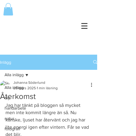
Inlägg
Alla inlägg
Johanna Söderlund
Alla inlägg
25 mars 2025
1 min läsning
Återkomst
diy
Jag har tänkt på bloggen så mycket 
handarbete
men inte kommit längre än så. Nu 
natur
kanske, ljuset har återvänt och jag har 
lite energi igen efter vintern. Får se vad 
fotografi
det blir.