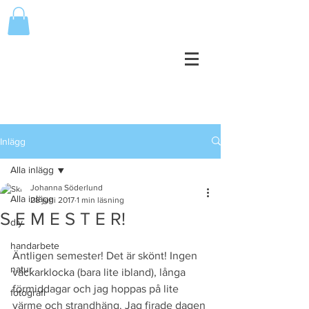
Inlägg
Alla inlägg
Johanna Söderlund
Alla inlägg
28 juni 2017
1 min läsning
S E M E S T E R!
diy
handarbete
Äntligen semester! Det är skönt! Ingen 
natur
väckarklocka (bara lite ibland), långa 
förmiddagar och jag hoppas på lite 
fotografi
värme och strandhäng. Jag firade dagen 