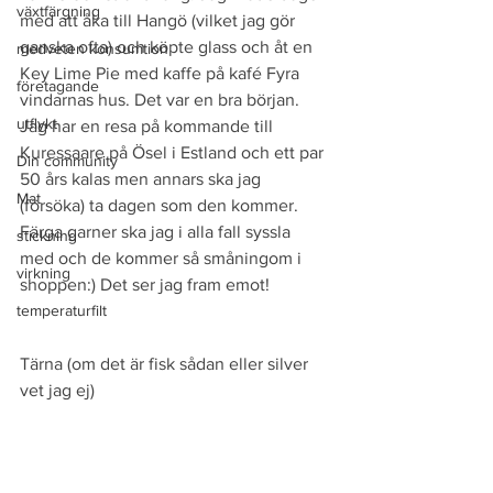
växtfärgning
med att åka till Hangö (vilket jag gör 
ganska ofta) och köpte glass och åt en 
medveten konsumtion
Key Lime Pie med kaffe på kafé Fyra 
företagande
vindarnas hus. Det var en bra början. 
utflykt
Jag har en resa på kommande till 
Kuressaare på Ösel i Estland och ett par 
Din community
50 års kalas men annars ska jag 
Mat
(försöka) ta dagen som den kommer. 
Färga garner ska jag i alla fall syssla 
stickning
med och de kommer så småningom i 
virkning
shoppen:) Det ser jag fram emot!
temperaturfilt
Tärna (om det är fisk sådan eller silver 
vet jag ej)