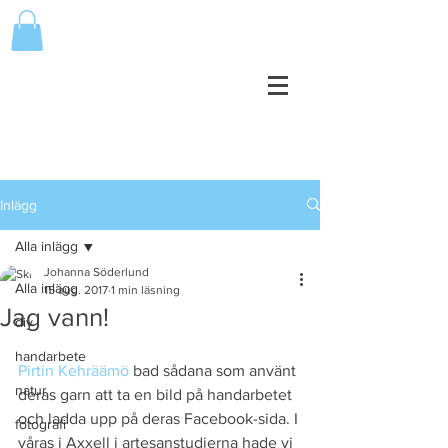
Inlägg
Alla inlägg
Johanna Söderlund
Alla inlägg
15 aug. 2017
1 min läsning
Jag vann!
diy
handarbete
Pirtin Kehräämö
 bad sådana som använt 
natur
deras garn att ta en bild på handarbetet 
och ladda upp på deras Facebook-sida. I 
fotografi
våras i Axxell i artesanstudierna hade vi 