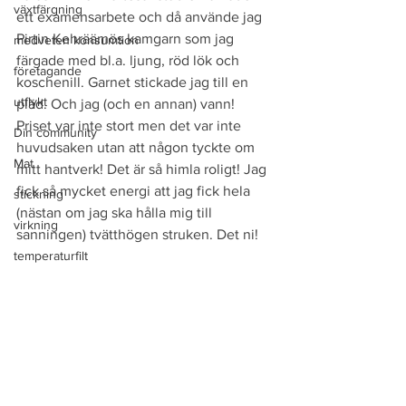
växtfärgning
ett examensarbete och då använde jag 
Pirtin Kehräämös kamgarn som jag 
medveten konsumtion
färgade med bl.a. ljung, röd lök och 
företagande
koschenill. Garnet stickade jag till en 
utflykt
pläd. Och jag (och en annan) vann! 
Priset var inte stort men det var inte 
Din community
huvudsaken utan att någon tyckte om 
Mat
mitt hantverk! Det är så himla roligt! Jag 
fick så mycket energi att jag fick hela 
stickning
(nästan om jag ska hålla mig till 
virkning
sanningen) tvätthögen struken. Det ni!
temperaturfilt