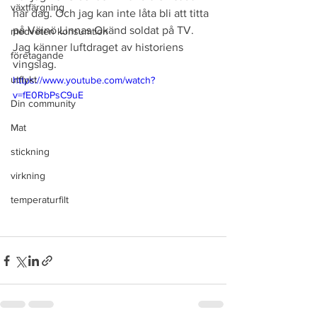
växtfärgning
här dag. Och jag kan inte låta bli att titta 
på Väinö Linnas Okänd soldat på TV. 
medveten konsumtion
Jag känner luftdraget av historiens 
företagande
vingslag.
utflykt
https://www.youtube.com/watch?
v=fE0RbPsC9uE
Din community
Mat
stickning
virkning
temperaturfilt