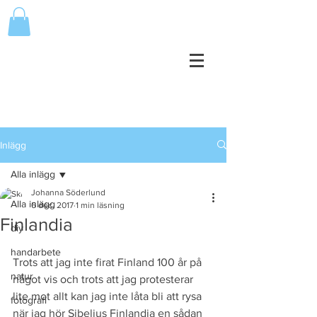
Inlägg
Alla inlägg
Johanna Söderlund
Alla inlägg
6 dec. 2017
1 min läsning
Finlandia
diy
handarbete
Trots att jag inte firat Finland 100 år på 
natur
något vis och trots att jag protesterar 
lite mot allt kan jag inte låta bli att rysa 
fotografi
när jag hör Sibelius Finlandia en sådan 