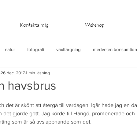
Kontakta mig
Webshop
natur
fotografi
växtfärgning
medveten konsumtion
26 dec. 2017
1 min läsning
at
stickning
virkning
temperaturfilt
ch havsbrus
ch det är skönt att återgå till vardagen. Igår hade jag en 
och det gjorde gott. Jag körde till Hangö, promenerade och
enting som är så avslappnande som det. 