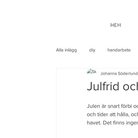
HEM
Alla inlägg
diy
handarbete
Johanna Söderlund
utflykt
Din community
M
Julfrid o
Julen är snart förbi o
och tider att hålla, 
havet. Det finns ing