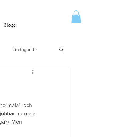
Blogg
företagande
"normala", och 
 jobbar normala 
 gå?). Men 