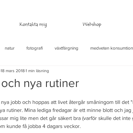
Kontakta mig
Webshop
natur
fotografi
växtfärgning
medveten konsumtion
18 mars 2018
1 min läsning
at
stickning
virkning
temperaturfilt
 och nya rutiner
t nya jobb och hoppas att livet återgår småningom till det 
nya rutiner. Mina lediga fredagar är ett minne blott och jag
sar mig lite men det går säkert bra (varför skulle det inte
som kunde få jobba 4 dagars veckor. 