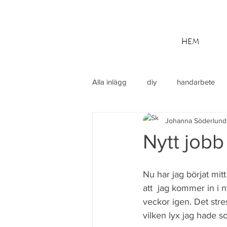
HEM
Alla inlägg
diy
handarbete
Johanna Söderlund
utflykt
Din community
M
Nytt jobb
Nu har jag börjat mit
att  jag kommer in i 
veckor igen. Det stres
vilken lyx jag hade 