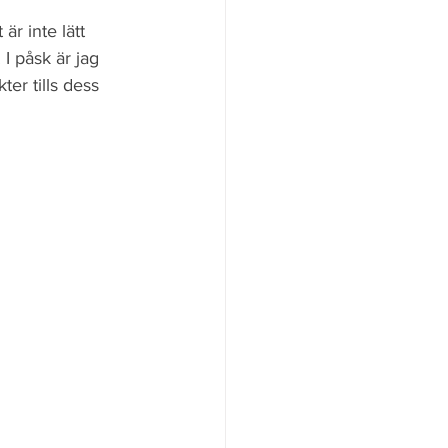
är inte lätt 
I påsk är jag 
er tills dess 