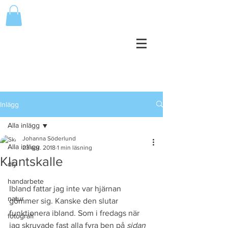
Inlägg
Alla inlägg
Johanna Söderlund
Alla inlägg
23 apr. 2018
1 min läsning
Klantskalle
diy
handarbete
Ibland fattar jag inte var hjärnan 
natur
gömmer sig. Kanske den slutar 
funktionera ibland. Som i fredags när 
fotografi
jag skruvade fast alla fyra ben på 
sidan