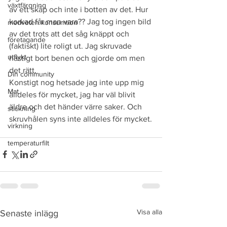
växtfärgning
av ett skåp och inte i botten av det. Hur 
korkad får man vara?? Jag tog ingen bild 
medveten konsumtion
av det trots att det såg knäppt och 
företagande
(faktiskt) lite roligt ut. Jag skruvade 
utflykt
hastigt bort benen och gjorde om men 
det rätt.
Din community
Konstigt nog hetsade jag inte upp mig 
Mat
alldeles för mycket, jag har väl blivit 
äldre och det händer värre saker. Och 
stickning
skruvhålen syns inte alldeles för mycket.
virkning
temperaturfilt
Visa alla
Senaste inlägg