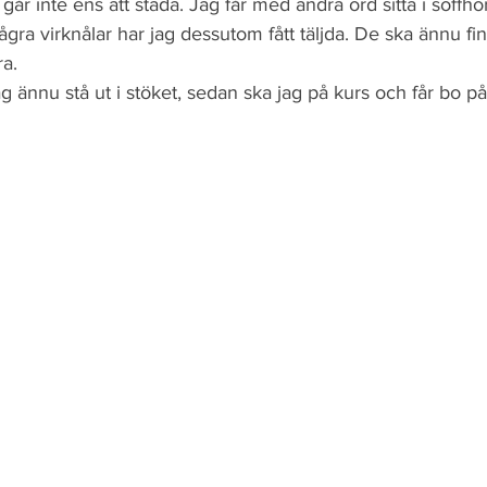
går inte ens att städa. Jag får med andra ord sitta i soffhö
Några virknålar har jag dessutom fått täljda. De ska ännu fi
ra.
g ännu stå ut i stöket, sedan ska jag på kurs och får bo på 