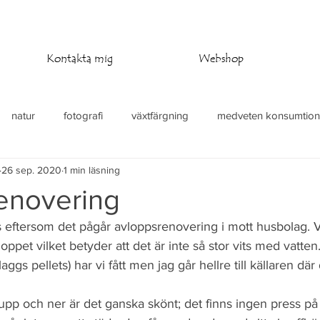
Kontakta mig
Webshop
natur
fotografi
växtfärgning
medveten konsumtion
26 sep. 2020
1 min läsning
at
stickning
virkning
temperaturfilt
enovering
os eftersom det pågår avloppsrenovering i mott husbolag. Vi
pet vilket betyder att det är inte så stor vits med vatten.
gs pellets) har vi fått men jag går hellre till källaren där 
r upp och ner är det ganska skönt; det finns ingen press på 