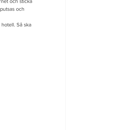
rnet och sticka 
nputsas och 
hotell. Så ska 