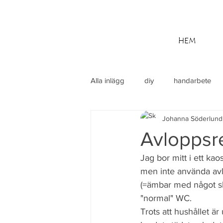
HEM
Alla inlägg
diy
handarbete
Johanna Söderlund
utflykt
Din community
M
Avloppsr
Jag bor mitt i ett ka
men inte använda avlop
(=ämbar med något slag
"normal" WC. 
Trots att hushållet ä