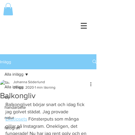
Inlägg
Alla inlägg
Johanna Söderlund
Alla inlägg
25 apr. 2020
1 min läsning
Balkongliv
diy
Balkonglivet börjar snart och idag fick 
handarbete
jag golvet städat. Jag provade 
natur
Ekotipsets
 Fönsterputs som många 
gillar på Instagram. Onekligen, det 
fotografi
fungerade! Nu har jag rent golv och en 