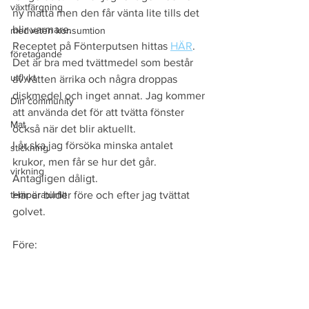
växtfärgning
ny matta men den får vänta lite tills det 
blir varmare.
medveten konsumtion
Receptet på Fönterputsen hittas 
HÄR
. 
företagande
Det är bra med tvättmedel som består 
utflykt
av vatten ärrika och några droppas 
diskmedel och inget annat. Jag kommer 
Din community
att använda det för att tvätta fönster 
Mat
också när det blir aktuellt. 
I år ska jag försöka minska antalet 
stickning
krukor, men får se hur det går. 
virkning
Antagligen dåligt. 
temperaturfilt
Här är bilder före och efter jag tvättat 
golvet.
Före: