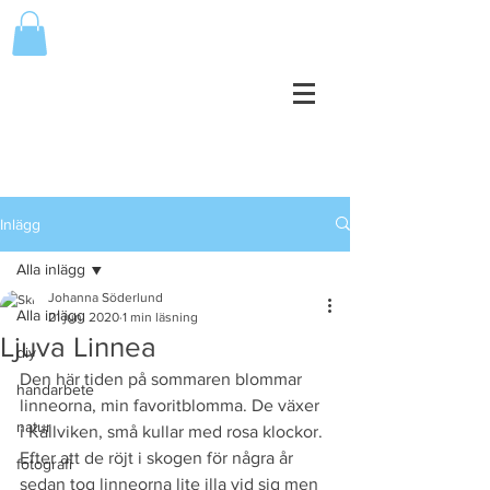
Inlägg
Alla inlägg
Johanna Söderlund
Alla inlägg
21 juni 2020
1 min läsning
Ljuva Linnea
diy
Den här tiden på sommaren blommar 
handarbete
linneorna, min favoritblomma. De växer 
natur
i Källviken, små kullar med rosa klockor. 
Efter att de röjt i skogen för några år 
fotografi
sedan tog linneorna lite illa vid sig men 