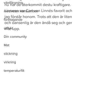
växtfärgning
nu har de återkommit destu kraftigare. 
Linnean var Carl von Linnés favorit och 
medveten konsumtion
jag förstår honom. Trots att den är liten 
företagande
och oansenlig är den ändå seg och ger 
utflykt
inte upp.  
Din community
Mat
stickning
virkning
temperaturfilt