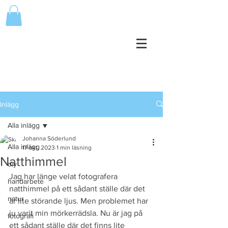
Inlägg
Alla inlägg
Johanna Söderlund
Alla inlägg
17 okt. 2023
1 min läsning
Natthimmel
diy
Jag har länge velat fotografera 
handarbete
natthimmel på ett sådant ställe där det 
natur
är lite störande ljus. Men problemet har 
ju varit min mörkerrädsla. Nu är jag på 
fotografi
ett sådant ställe där det finns lite 