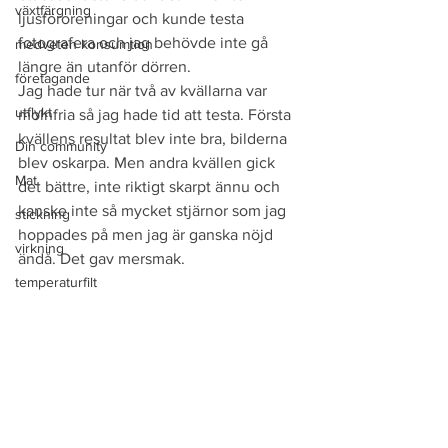
växtfärgning
ljusföroreningar och kunde testa 
fotografera och jag behövde inte gå 
medveten konsumtion
längre än utanför dörren.
företagande
Jag hade tur när två av kvällarna var 
utflykt
molnfria så jag hade tid att testa. Första 
kvällens resultat blev inte bra, bilderna 
Din community
blev oskarpa. Men andra kvällen gick 
Mat
det bättre, inte riktigt skarpt ännu och 
kanske inte så mycket stjärnor som jag 
stickning
hoppades på men jag är ganska nöjd 
virkning
ändå. Det gav mersmak.
temperaturfilt