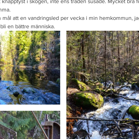
t knäpptyst i skogen, inte ens träden susade. Mycket bra f
ömma. 
 mål att en vandringsled per vecka i min hemkommun, jag h
bli en bättre människa.