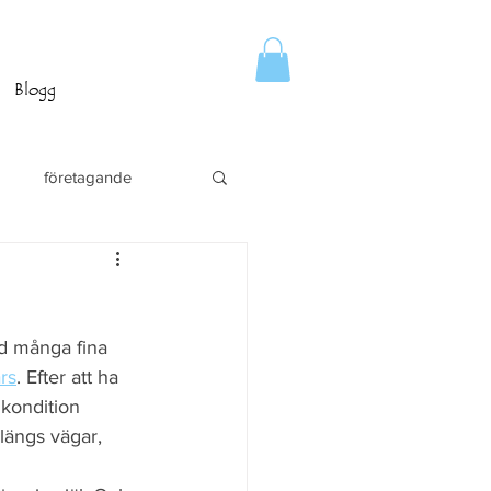
Blogg
företagande
ed många fina 
ars
. Efter att ha 
 kondition 
längs vägar, 