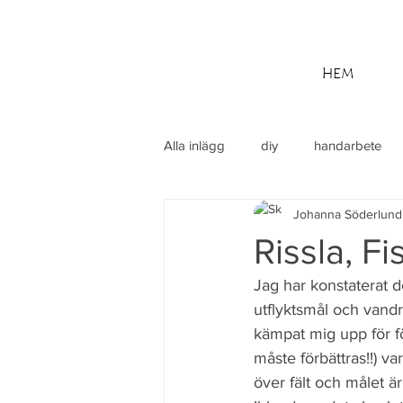
HEM
Alla inlägg
diy
handarbete
Johanna Söderlund
utflykt
Din community
M
Rissla, Fi
Jag har konstaterat d
utflyktsmål och vandr
kämpat mig upp för fö
måste förbättras!!) 
över fält och målet är