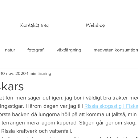
Kontakta mig
Webshop
natur
fotografi
växtfärgning
medveten konsumtion
10 nov. 2020
1 min läsning
at
stickning
virkning
temperaturfilt
skars
et förr men säger det igen: jag bor i väldigt bra trakter m
ingsstigar. Härom dagen var jag till 
Rissla skogsstig i Fisk
rsta backen då lungorna höll på att komma ut (alltså, min
var terrängen mera lagom kuperad. Stigen går genom skog, 
 Rissla kraftverk och vattenfall. 