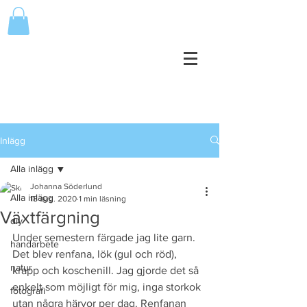
Inlägg
Alla inlägg
Johanna Söderlund
Alla inlägg
18 aug. 2020
1 min läsning
Växtfärgning
diy
Under semestern färgade jag lite garn. 
handarbete
Det blev renfana, lök (gul och röd), 
natur
krapp och koschenill. Jag gjorde det så 
enkelt som möjligt för mig, inga storkok 
fotografi
utan några härvor per dag. Renfanan 