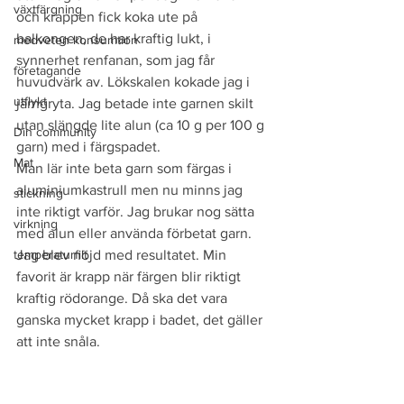
växtfärgning
och krappen fick koka ute på 
balkongen, de har kraftig lukt, i 
medveten konsumtion
synnerhet renfanan, som jag får 
företagande
huvudvärk av. Lökskalen kokade jag i 
utflykt
järngryta. Jag betade inte garnen skilt 
utan slängde lite alun (ca 10 g per 100 g 
Din community
garn) med i färgspadet. 
Mat
Man lär inte beta garn som färgas i 
aluminiumkastrull men nu minns jag 
stickning
inte riktigt varför. Jag brukar nog sätta 
virkning
med alun eller använda förbetat garn.
temperaturfilt
Jag blev nöjd med resultatet. Min 
favorit är krapp när färgen blir riktigt 
kraftig rödorange. Då ska det vara 
ganska mycket krapp i badet, det gäller 
att inte snåla.