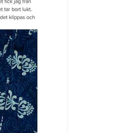
t fick jag från 
t tar bort lukt.
det klippas och 