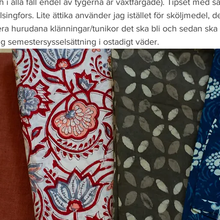
 i alla fall endel av tygerna är växtfärgade). Tipset med sal
lsingfors. Lite ättika använder jag istället för sköljmedel, de
ra hurudana klänningar/tunikor det ska bli och sedan ska 
g semestersysselsättning i ostadigt väder.