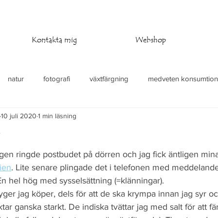
Kontakta mig
Webshop
natur
fotografi
växtfärgning
medveten konsumtion
10 juli 2020
1 min läsning
at
stickning
virkning
temperaturfilt
y
gen ringde postbudet på dörren och jag fick äntligen mina
ien
. Lite senare plingade det i telefonen med meddelande
En hel hög med sysselsättning (=klänningar). 
a tyger jag köper, dels för att de ska krympa innan jag syr o
tar ganska starkt. De indiska tvättar jag med salt för att fä