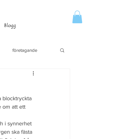
Blogg
företagande
 blocktryckta 
 om att ett 
ch i synnerhet 
rgen ska fästa 