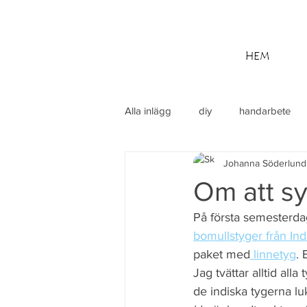
HEM
Alla inlägg
diy
handarbete
Johanna Söderlund
utflykt
Din community
M
Om att s
På första semesterda
bomullstyger från Ind
paket med
 linnetyg
. 
Jag tvättar alltid all
de indiska tygerna luk