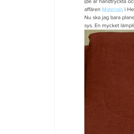
(de är handtryckta och
affären 
Materials
 i He
Nu ska jag bara plane
sys. En mycket lämpli